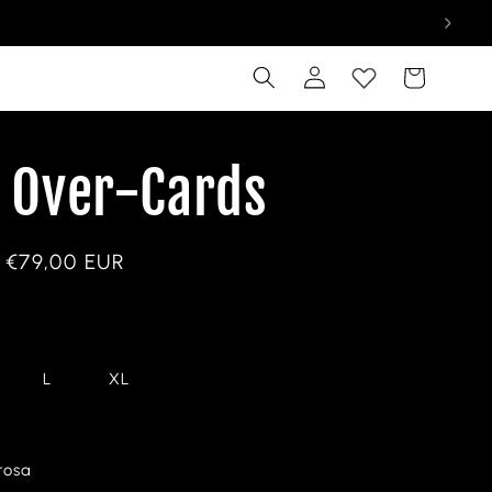
Accedi
Carrello
a Over-Cards
Prezzo
€79,00 EUR
scontato
L
XL
rosa