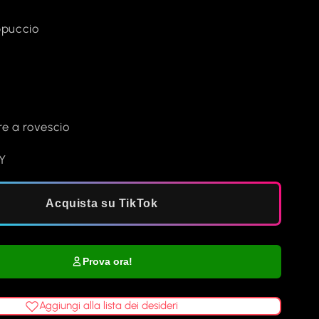
ppuccio
re a rovescio
Y
Acquista su TikTok
Prova ora!
Aggiungi alla lista dei desideri